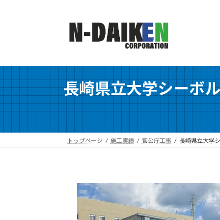
コ
ナ
ン
ビ
テ
ゲ
ン
ー
ツ
シ
へ
ョ
ス
ン
長崎県立大学シーボ
キ
に
ッ
移
プ
動
トップページ
施工実績
官公庁工事
長崎県立大学