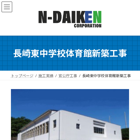
コ
ナ
ン
ビ
テ
ゲ
ン
ー
ツ
シ
へ
ョ
ス
ン
キ
に
長崎東中学校体育館新築工事
ッ
移
プ
動
トップページ
施工実績
官公庁工事
長崎東中学校体育館新築工事